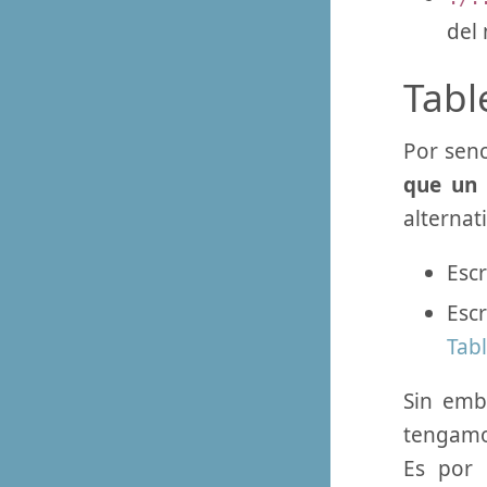
del
Tabl
Por senc
que un 
alternat
Escr
Esc
Tab
Sin emb
tengamos
Es por 