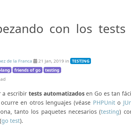
ezando con los tests
pez de la Franca
21 Jan, 2019 in
TESTING
olang
friends of go
testing
ead
 a escribir
tests automatizados
en Go es tan fáci
 ocurre en otros lenguajes (véase
PHPUnit
o
JUn
ona, tanto los paquetes necesarios (
testing
) co
(
go test
).