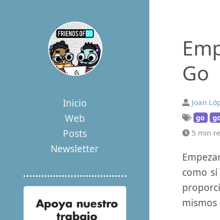
Emp
Go
Inicio
Joan Ló
Web
go
g
Posts
5 min r
Newsletter
Empezar
como sí
proporci
mismos 