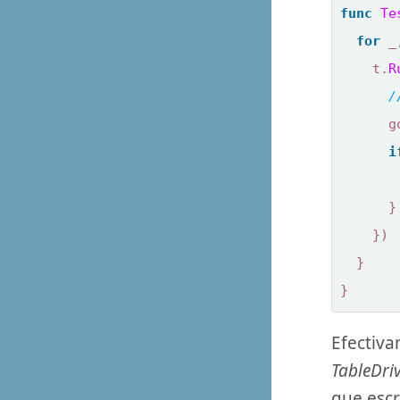
func
Te
for
_
t
.
R
g
i
}
})
}
}
Efectiv
TableDri
que escr