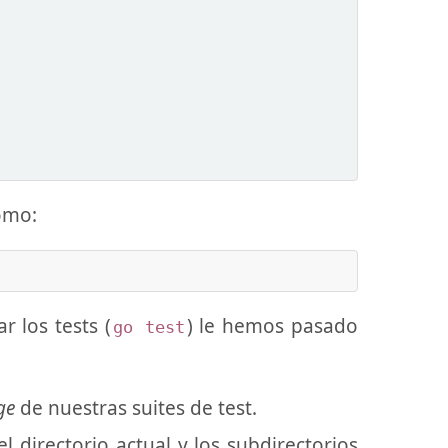
como:
r los tests (
) le hemos pasado
go test
ge
de nuestras suites de test.
 directorio actual y los subdirectorios