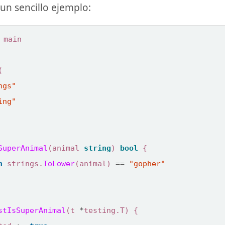
n sencillo ejemplo:
main
(
ngs"
ing"
SuperAnimal
(
animal
string
)
bool
{
n
strings
.
ToLower
(
animal
)
==
"gopher"
stIsSuperAnimal
(
t
*
testing
.
T
)
{