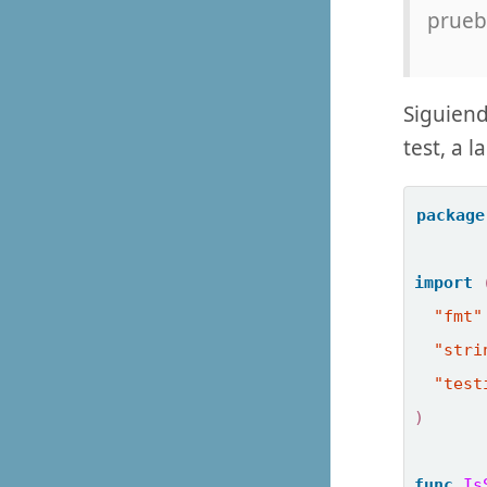
prueb
Siguien
test, a 
package
import
"fmt"
"stri
"test
)
func
Is