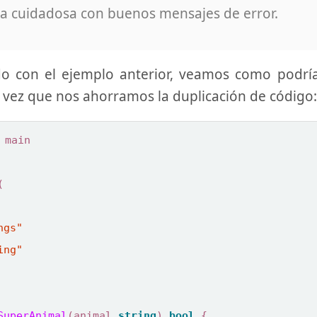
a cuidadosa con buenos mensajes de error.
do con el ejemplo anterior, veamos como podrí
la vez que nos ahorramos la duplicación de código:
main
(
ngs"
ing"
SuperAnimal
(
animal
string
)
bool
{