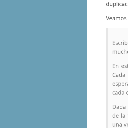
duplicac
Veamos 
Escri
mucho
En es
Cada 
esper
cada 
Dada 
de la
una ve