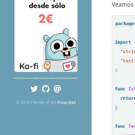
Veamos u
package
import
"stri
"test
)
func
Is
retur
© 2022 Friends of GO
Privacidad
}
func
Te