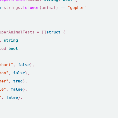
n
strings
.
ToLower
(
animal
)
==
"gopher"
uperAnimalTests
=
[]
struct
{
l
string
ted
bool
phant"
,
false
},
hon"
,
false
},
her"
,
true
},
le"
,
false
},
"
,
false
},