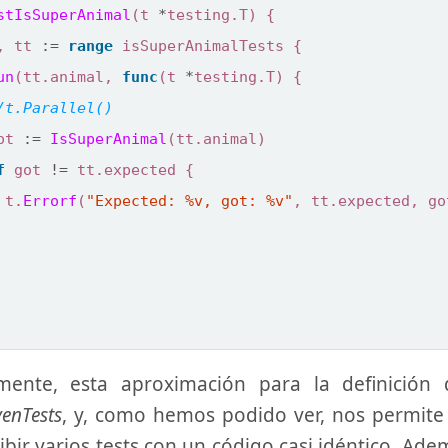
stIsSuperAnimal
(
t
*
testing
.
T
)
{
,
tt
:=
range
isSuperAnimalTests
{
un
(
tt
.
animal
,
func
(
t
*
testing
.
T
)
{
ot
:=
IsSuperAnimal
(
tt
.
animal
)
f
got
!=
tt
.
expected
{
t
.
Errorf
(
"Expected: %v, got: %v"
,
tt
.
expected
,
go
amente, esta aproximación para la definició
venTests
, y, como hemos podido ver, nos permite 
ibir varios tests con un código casi idéntico. Ad