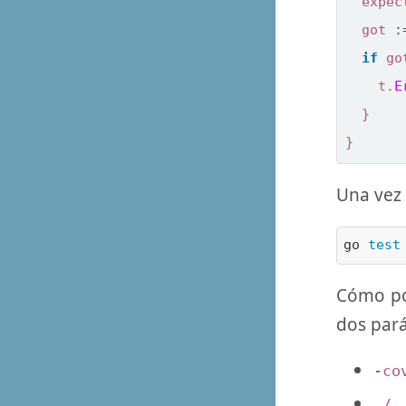
expec
got
:
if
go
t
.
E
}
}
Una vez 
go 
test
Cómo po
dos pará
-co
./.