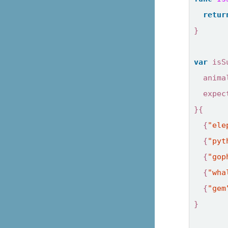
retur
}
var
isS
anima
expec
}{
{
"ele
{
"pyt
{
"gop
{
"wha
{
"gem
}