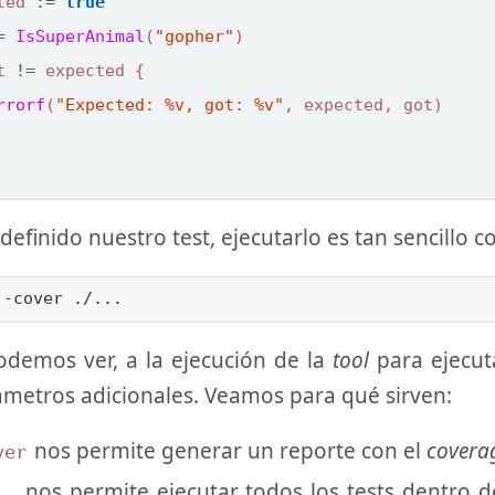
ted
:=
true
=
IsSuperAnimal
(
"gopher"
)
t
!=
expected
{
rrorf
(
"Expected: %v, got: %v"
,
expected
,
got
)
definido nuestro test, ejecutarlo es tan sencillo 
demos ver, a la ejecución de la
tool
para ejecuta
metros adicionales. Veamos para qué sirven:
nos permite generar un reporte con el
covera
ver
nos permite ejecutar todos los tests dentro del
..