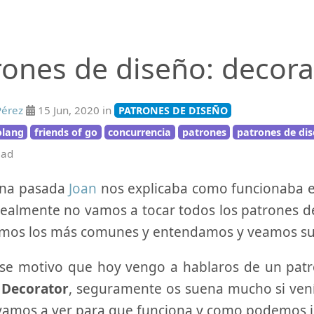
rones de diseño: decora
Pérez
15 Jun, 2020 in
PATRONES DE DISEÑO
olang
friends of go
concurrencia
patrones
patrones de di
ead
na pasada
Joan
nos explicaba como funcionaba e
Realmente no vamos a tocar todos los patrones d
mos los más comunes y entendamos y veamos su
se motivo que hoy vengo a hablaros de un patró
o
Decorator
, seguramente os suena mucho si vení
 vamos a ver para que funciona y como podemos