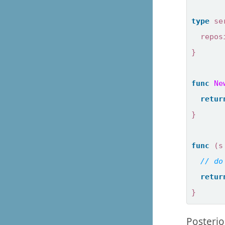
type
se
repos
}
func
Ne
retur
}
func
(
s
retur
}
Posterio