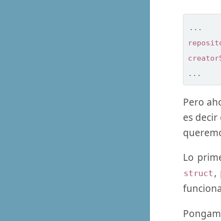
...
reposit
creator
...
Pero aho
es decir
queremo
Lo prim
,
struct
funcion
Pongamo