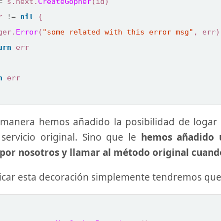
=
s
.
next
.
CreateGopher
(
id
)
r
!=
nil
{
ger
.
Error
(
"some related with this error msg"
,
err
)
urn
err
n
err
 manera hemos añadido la posibilidad de logar 
servicio original. Sino que le
hemos añadido 
por nosotros y llamar al método original cuand
icar esta decoración simplemente tendremos que 