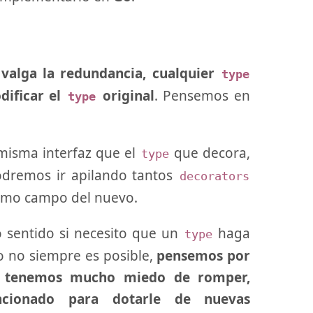
 valga la redundancia, cualquier
type
dificar el
original
. Pensemos en
type
misma interfaz que el
que decora,
type
odremos ir apilando tantos
decorators
mo campo del nuevo.
 sentido si necesito que un
haga
type
o no siempre es posible,
pensemos por
 y tenemos mucho miedo de romper,
cionado para dotarle de nuevas