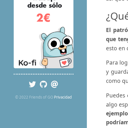
¿Qué
El patr
que ten
esto en 
Para log
y guard
como qu
Puedes 
© 2022 Friends of GO
Privacidad
algo esp
ejemplo
podría