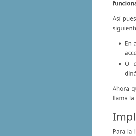
funcion
Así pues
siguient
En 
acc
O c
din
Ahora q
llama la
Impl
Para la