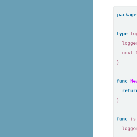
package
type
lo
logge
next
}
func
Ne
retur
}
func
(
s
logge