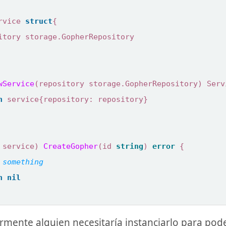
rvice
struct
{
itory
storage
.
GopherRepository
wService
(
repository
storage
.
GopherRepository
)
Serv
n
service
{
repository
:
repository
}
service
)
CreateGopher
(
id
string
)
error
{
n
nil
rmente alguien necesitaría instanciarlo para pode