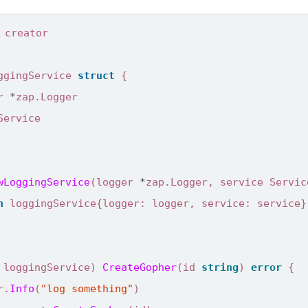
creator
ggingService
struct
{
r
*
zap
.
Logger
Service
wLoggingService
(
logger
*
zap
.
Logger
,
service
Servic
n
loggingService
{
logger
:
logger
,
service
:
service
}
loggingService
)
CreateGopher
(
id
string
)
error
{
r
.
Info
(
"log something"
)