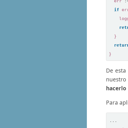
err
:
if
er
log
ret
}
retur
}
De esta
nuestro 
hacerlo 
Para apl
...