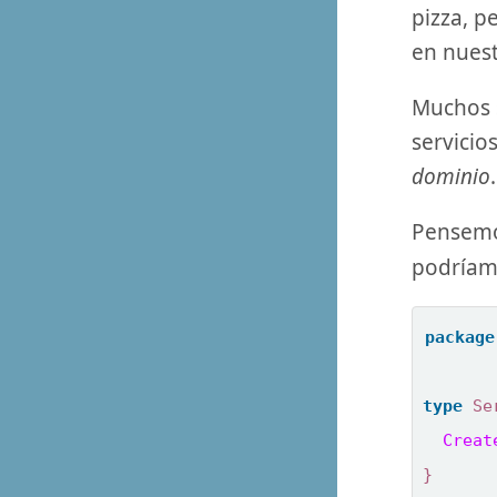
pizza, p
en nuest
Muchos s
servici
dominio
.
Pensemo
podríamo
package
type
Se
Creat
}