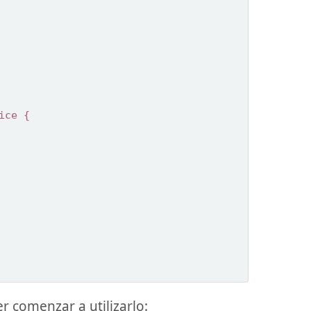
ice
{
r comenzar a utilizarlo: