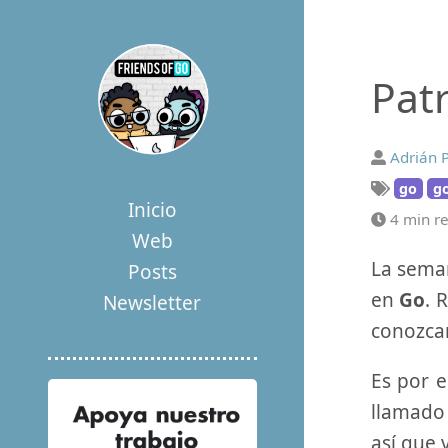
Pat
Adrián 
go
g
Inicio
4 min r
Web
La sema
Posts
en
Go
. 
Newsletter
conozca
Es por e
llamad
así que