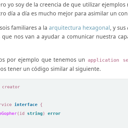
ero yo soy de la creencia de que utilizar ejempl
ro día a día es mucho mejor para asimilar un con
ois familiares a la
arquitectura hexagonal
, y sus
os que nos van a ayudar a comunicar nuestra ca
s por ejemplo que tenemos un
application s
s tener un código similar al siguiente.
creator
rvice
interface
{
eGopher
(
id
string
)
error