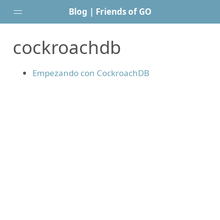
Blog | Friends of GO
cockroachdb
Inicio
Web
Empezando con CockroachDB
Posts
Newsletter