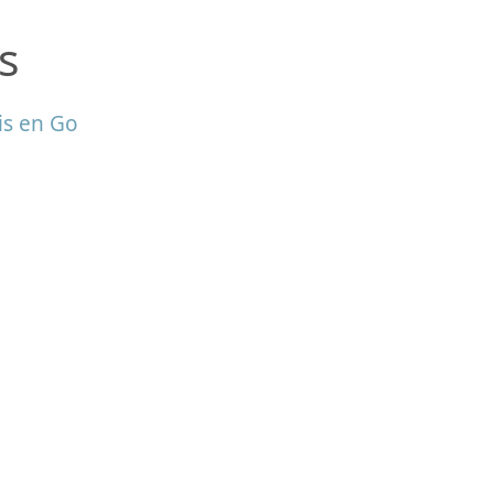
s
is en Go