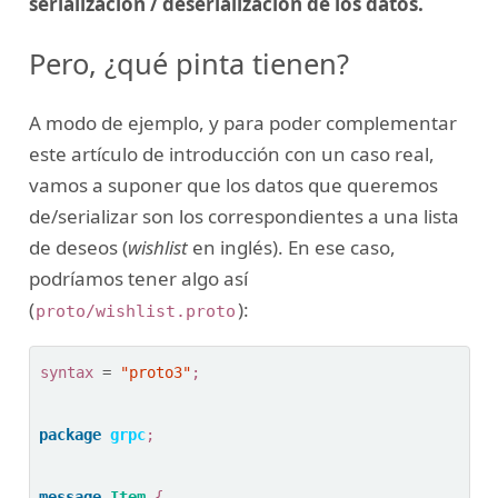
serialización / deserialización de los datos.
Pero, ¿qué pinta tienen?
A modo de ejemplo, y para poder complementar
este artículo de introducción con un caso real,
vamos a suponer que los datos que queremos
de/serializar son los correspondientes a una lista
de deseos (
wishlist
en inglés). En ese caso,
podríamos tener algo así
(
):
proto/wishlist.proto
syntax
=
"proto3"
;
package
grpc
;
message
Item
{