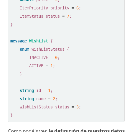
ItemPriority
priority
=
6
;
ItemStatus
status
=
7
;
}
message
WishList
{
enum
WishListStatus
{
INACTIVE
=
0
;
ACTIVE
=
1
;
}
string
id
=
1
;
string
name
=
2
;
WishListStatus
status
=
3
;
}
Como podéis ver,
la definición de nuestros datos