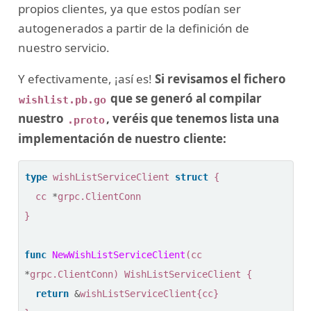
propios clientes, ya que estos podían ser
autogenerados a partir de la definición de
nuestro servicio.
Y efectivamente, ¡así es!
Si revisamos el fichero
que se generó al compilar
wishlist.pb.go
nuestro
, veréis que tenemos lista una
.proto
implementación de nuestro cliente:
type
wishListServiceClient
struct
{
cc
*
grpc
.
ClientConn
}
func
NewWishListServiceClient
(
cc
*
grpc
.
ClientConn
)
WishListServiceClient
{
return
&
wishListServiceClient
{
cc
}