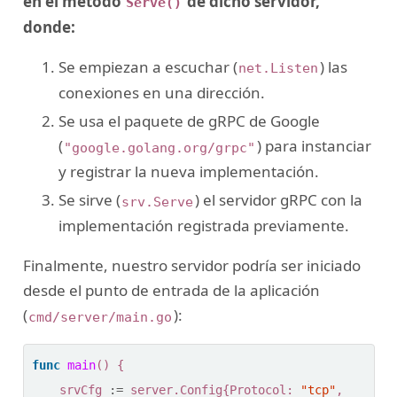
en el método
de dicho servidor,
Serve()
donde:
Se empiezan a escuchar (
) las
net.Listen
conexiones en una dirección.
Se usa el paquete de gRPC de Google
(
) para instanciar
"google.golang.org/grpc"
y registrar la nueva implementación.
Se sirve (
) el servidor gRPC con la
srv.Serve
implementación registrada previamente.
Finalmente, nuestro servidor podría ser iniciado
desde el punto de entrada de la aplicación
(
):
cmd/server/main.go
func
main
()
{
srvCfg
:=
server
.
Config
{
Protocol
:
"tcp"
,