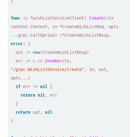
}
func
(
c
*
wishListServiceClient
)
Create
(
ctx
context
.
Context
,
in
*
CreateWishListReq
,
opts
...
grpc
.
CallOption
)
(
*
CreateWishListResp
,
error
)
{
out
:=
new
(
CreateWishListResp
)
err
:=
c
.
cc
.
Invoke
(
ctx
,
"/grpc.WishListService/Create"
,
in
,
out
,
opts
...
)
if
err
!=
nil
{
return
nil
,
err
}
return
out
,
nil
}