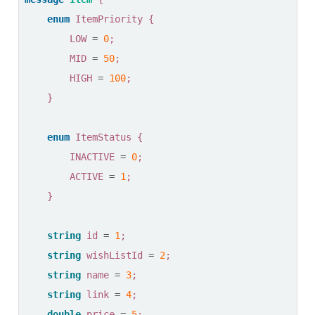
enum
ItemPriority
{
LOW
=
0
;
MID
=
50
;
HIGH
=
100
;
}
enum
ItemStatus
{
INACTIVE
=
0
;
ACTIVE
=
1
;
}
string
id
=
1
;
string
wishListId
=
2
;
string
name
=
3
;
string
link
=
4
;
double
price
=
5
;