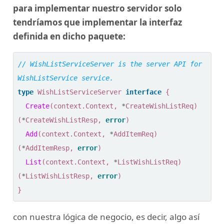
para implementar nuestro servidor solo
tendríamos que implementar la interfaz
definida en dicho paquete:
// WishListServiceServer is the server API for 
type
WishListServiceServer
interface
{
Create
(
context
.
Context
,
*
CreateWishListReq
)
(
*
CreateWishListResp
,
error
)
Add
(
context
.
Context
,
*
AddItemReq
)
(
*
AddItemResp
,
error
)
List
(
context
.
Context
,
*
ListWishListReq
)
(
*
ListWishListResp
,
error
)
}
con nuestra lógica de negocio, es decir, algo así