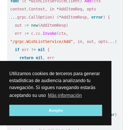
func
(
c
*
wishListServiceClient
)
Add
(
ctx
context
.
Context
,
in
*
AddItemReq
,
opts
...
grpc
.
CallOption
)
(
*
AddItemResp
,
error
)
{
out
:=
new
(
AddItemResp
)
err
:=
c
.
cc
.
Invoke
(
ctx
,
"/grpc.WishListService/Add"
,
in
,
out
,
opts
...
)
if
err
!=
nil
{
return
nil
,
err
}
Utilizamos cookies de terceros para generar
return
out
,
nil
estadísticas de audiencia analizando tu
}
navegación. Si sigues navegando estarás
aceptando su uso
Más información
func
(
c
*
wishListServiceClient
)
List
(
ctx
context
.
Context
,
in
*
ListWishListReq
,
opts
Acepto
...
grpc
.
CallOption
)
(
*
ListWishListResp
,
error
)
{