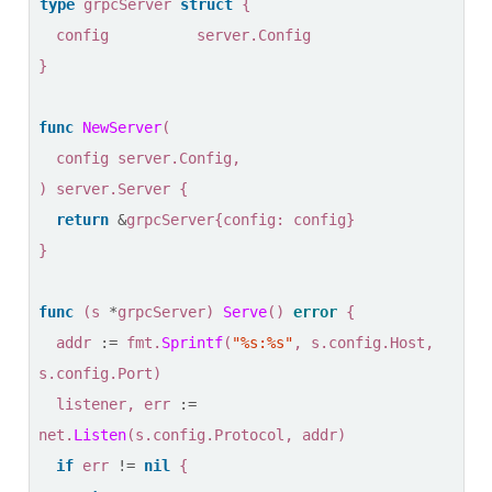
type
grpcServer
struct
{
config
server
.
Config
}
func
NewServer
(
config
server
.
Config
,
)
server
.
Server
{
return
&
grpcServer
{
config
:
config
}
}
func
(
s
*
grpcServer
)
Serve
()
error
{
addr
:=
fmt
.
Sprintf
(
"%s:%s"
,
s
.
config
.
Host
,
s
.
config
.
Port
)
listener
,
err
:=
net
.
Listen
(
s
.
config
.
Protocol
,
addr
)
if
err
!=
nil
{