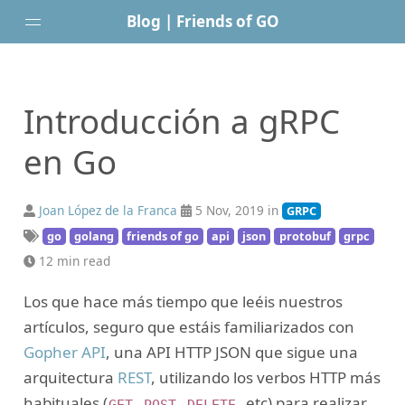
Blog | Friends of GO
Inicio
Introducción a gRPC
Web
Posts
en Go
Newsletter
Joan López de la Franca
5 Nov, 2019 in
GRPC
go
golang
friends of go
api
json
protobuf
grpc
12 min read
Los que hace más tiempo que leéis nuestros
artículos, seguro que estáis familiarizados con
Gopher API
, una API HTTP JSON que sigue una
arquitectura
REST
, utilizando los verbos HTTP más
habituales (
,
,
, etc) para realizar
GET
POST
DELETE