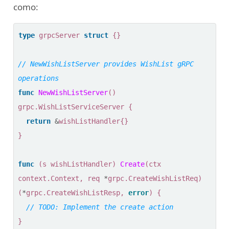
como:
type
grpcServer
struct
{}
// NewWishListServer provides WishList gRPC 
func
NewWishListServer
()
grpc
.
WishListServiceServer
{
return
&
wishListHandler
{}
}
func
(
s
wishListHandler
)
Create
(
ctx
context
.
Context
,
req
*
grpc
.
CreateWishListReq
)
(
*
grpc
.
CreateWishListResp
,
error
)
{
}