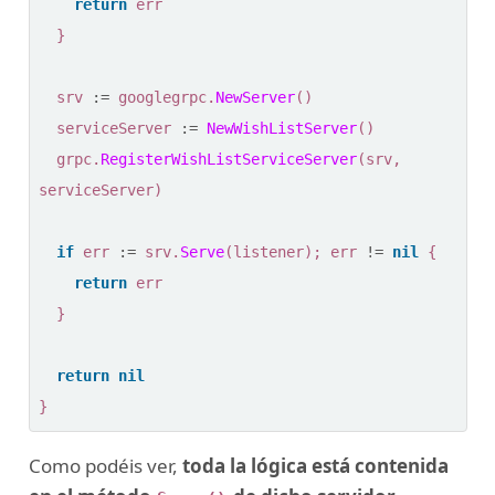
return
err
}
srv
:=
googlegrpc
.
NewServer
()
serviceServer
:=
NewWishListServer
()
grpc
.
RegisterWishListServiceServer
(
srv
,
serviceServer
)
if
err
:=
srv
.
Serve
(
listener
);
err
!=
nil
{
return
err
}
return
nil
}
Como podéis ver,
toda la lógica está contenida