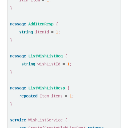
}
message
AddItemResp
{
string
itemId
=
1
;
}
message
ListWishListReq
{
string
wishListId
=
1
;
}
message
ListWishListResp
{
repeated
Item
items
=
1
;
}
service
WishListService
{
rpc
Create
(
CreateWishListReq
)
returns