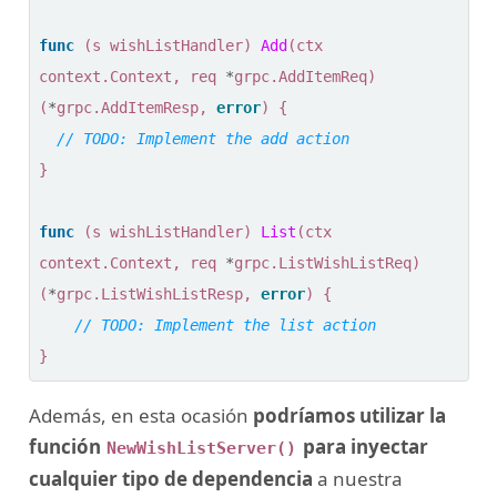
func
(
s
wishListHandler
)
Add
(
ctx
context
.
Context
,
req
*
grpc
.
AddItemReq
)
(
*
grpc
.
AddItemResp
,
error
)
{
}
func
(
s
wishListHandler
)
List
(
ctx
context
.
Context
,
req
*
grpc
.
ListWishListReq
)
(
*
grpc
.
ListWishListResp
,
error
)
{
}
Además, en esta ocasión
podríamos utilizar la
función
para inyectar
NewWishListServer()
cualquier tipo de dependencia
a nuestra