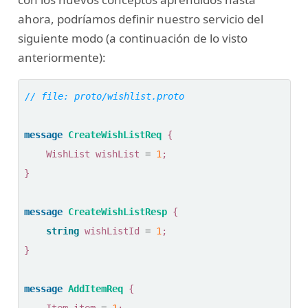
ahora, podríamos definir nuestro servicio del
siguiente modo (a continuación de lo visto
anteriormente):
message
CreateWishListReq
{
WishList
wishList
=
1
;
}
message
CreateWishListResp
{
string
wishListId
=
1
;
}
message
AddItemReq
{
Item
item
=
1
;