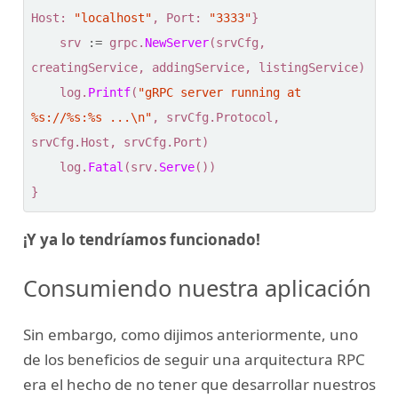
Host
:
"localhost"
,
Port
:
"3333"
}
srv
:=
grpc
.
NewServer
(
srvCfg
,
creatingService
,
addingService
,
listingService
)
log
.
Printf
(
"gRPC server running at 
%s://%s:%s ...\n"
,
srvCfg
.
Protocol
,
srvCfg
.
Host
,
srvCfg
.
Port
)
log
.
Fatal
(
srv
.
Serve
())
}
¡Y ya lo tendríamos funcionado!
Consumiendo nuestra aplicación
Sin embargo, como dijimos anteriormente, uno
de los beneficios de seguir una arquitectura RPC
era el hecho de no tener que desarrollar nuestros