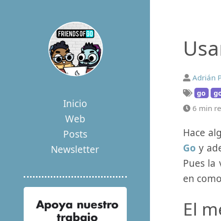
Usa
Adrián 
go
g
Inicio
6 min r
Web
Hace al
Posts
Go
y ade
Newsletter
Pues la
en como 
El m