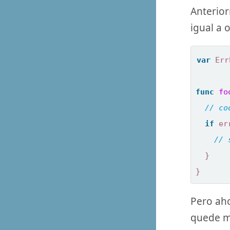
Anterio
igual a 
var
Err
func
fo
if
er
}
}
Pero ah
quede m