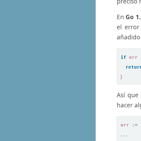
preciso
En
Go 1
el erro
añadido 
if
err
retur
}
Así que
hacer a
err
:=
...