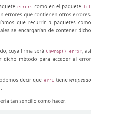
paquete
como en el paquete
errors
fmt
n errores que contienen otros errores.
níamos que recurrir a paquetes como
cuales se encargarían de contener dicho
do, cuya firma será
, así
Unwrap() error
 dicho método para acceder al error
podemos decir que
tiene
wrapeado
err1
.
2
ería tan sencillo como hacer.