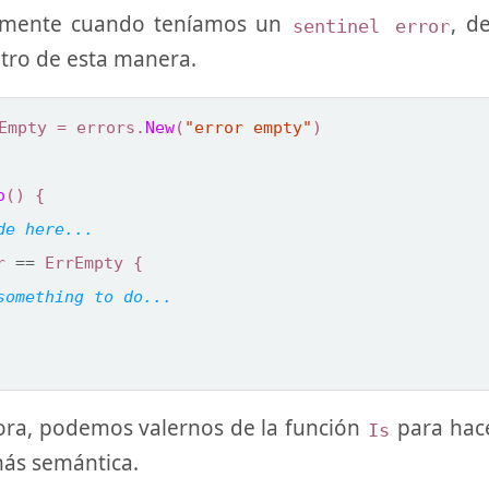
rmente cuando teníamos un
, d
sentinel error
otro de esta manera.
Empty
=
errors
.
New
(
"error empty"
)
o
()
{
r
==
ErrEmpty
{
ora, podemos valernos de la función
para hac
Is
ás semántica.