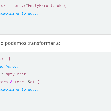
ok
:=
err
.(
*
EmptyError
);
ok
{
 lo podemos transformar a:
o
()
{
*
EmptyError
rors
.
As
(
err
,
&
e
)
{