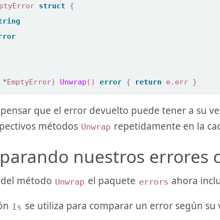
ptyError
struct
{
tring
rror
*
EmptyError
)
Unwrap
()
error
{
return
e
.
err
}
ensar que el error devuelto puede tener a su v
spectivos métodos
repetidamente en la ca
Unwrap
arando nuestros errores c
del método
el paquete
ahora incl
Unwrap
errors
ión
se utiliza para comparar un error según su v
Is