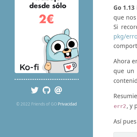
Go 1.13
que nos 
Si reco
pkg/err
comport
Ahora 
que un
conteni
Resumie
© 2022 Friends of GO
Privacidad
, y
err2
Así pues