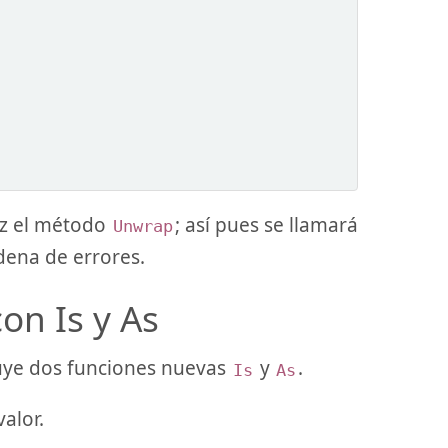
ez el método
; así pues se llamará
Unwrap
dena de errores.
on Is y As
uye dos funciones nuevas
y
.
Is
As
alor.