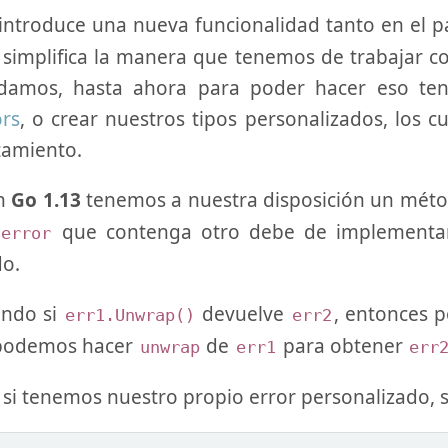
introduce una nueva funcionalidad tanto en el 
simplifica la manera que tenemos de trabajar co
rdamos, hasta ahora para poder hacer eso te
ors
, o crear nuestros tipos personalizados, los 
amiento.
en
Go 1.13
tenemos a nuestra disposición un méto
que contenga otro debe de implementar
error
do.
ndo si
devuelve
, entonces 
err1.Unwrap()
err2
 podemos hacer
de
para obtener
unwrap
err1
err
 si tenemos nuestro propio error personalizado, s