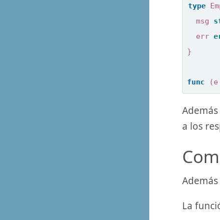
type
Em
msg
s
err
e
}
func
(
e
Además p
a los re
Comp
Además 
La func