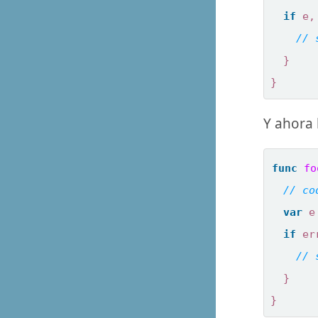
if
e
,
}
}
Y ahora
func
fo
var
e
if
er
}
}