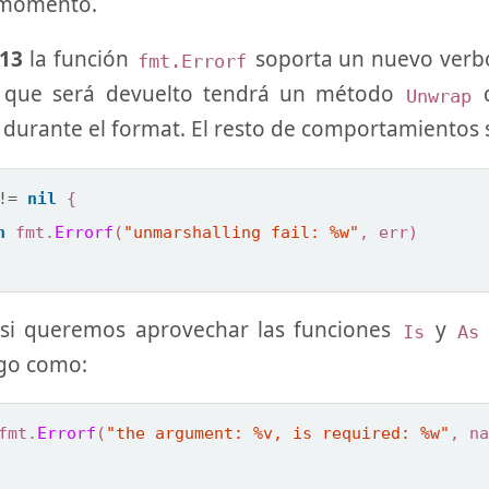
 momento.
.13
la función
soporta un nuevo ver
fmt.Errorf
r que será devuelto tendrá un método
q
Unwrap
durante el format. El resto de comportamientos
!=
nil
{
n
fmt
.
Errorf
(
"unmarshalling fail: %w"
,
err
)
 si queremos aprovechar las funciones
y
Is
As
lgo como:
fmt
.
Errorf
(
"the argument: %v, is required: %w"
,
na