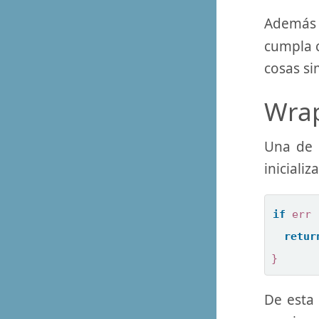
Además 
cumpla c
cosas s
Wrap
Una de 
iniciali
if
err
retur
}
De esta