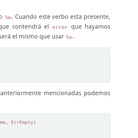
bo
. Cuando este verbo esta presente,
%w
ue contendrá el
que hayamos
error
 será el mismo que usar
.
%v
anteriormente mencionadas podemos
me
,
ErrEmpty
)