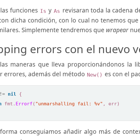
las funciones
y
revisaran toda la cadena d
Is
As
on dicha condición, con lo cual no tenemos que
imilares. Simplemente tendremos que
wrapear
nue
ping errors con el nuevo 
las maneras que lleva proporcionándonos la li
zar errores, además del método
es con el p
New()
!=
nil
{
n
fmt
.
Errorf
(
"unmarshalling fail: %v"
,
err
)
 forma conseguiamos añadir algo más de contex