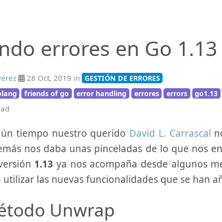
ndo errores en Go 1.13
Pérez
28 Oct, 2019 in
GESTIÓN DE ERRORES
olang
friends of go
error handling
errores
errors
go1.13
ead
gún tiempo nuestro querido
David L. Carrascal
n
más nos daba unas pinceladas de lo que nos en
 versión
1.13
ya nos acompaña desde algunos mes
utilizar las nuevas funcionalidades que se han 
étodo Unwrap