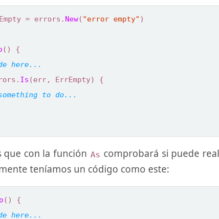
Empty
=
errors
.
New
(
"error empty"
)
o
()
{
rors
.
Is
(
err
,
ErrEmpty
)
{
 que con la función
comprobará si puede reali
As
rmente teníamos un código como este:
o
()
{