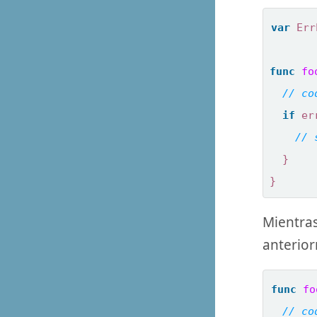
var
Err
func
fo
if
er
}
}
Mientras
anterio
func
fo